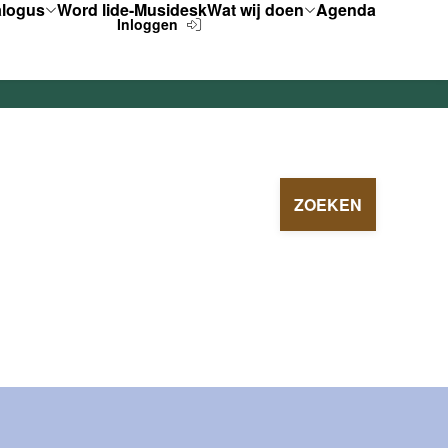
alogus
Word lid
e-Musidesk
Wat wij doen
Agenda
Inloggen
ZOEKEN