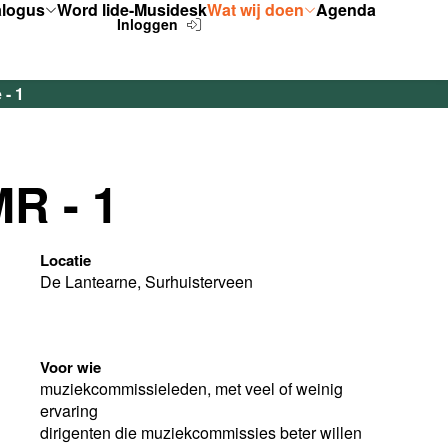
alogus
Word lid
e-Musidesk
Wat wij doen
Agenda
Inloggen
 - 1
R - 1
Locatie
De Lantearne, Surhuisterveen
Voor wie
muziekcommissieleden, met veel of weinig
ervaring
dirigenten die muziekcommissies beter willen